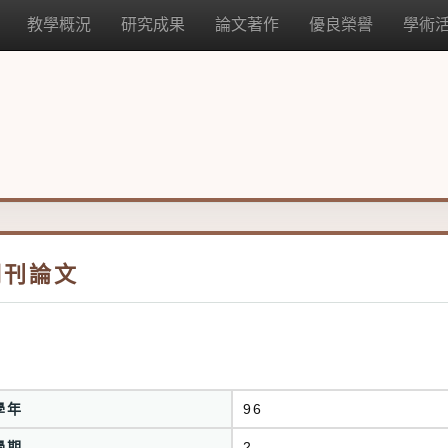
教學概況
研究成果
論文著作
優良榮譽
學術
期刊論文
學年
96
學期
2