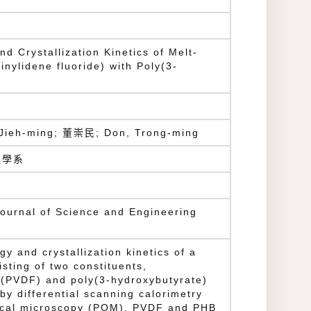
d Crystallization Kinetics of Melt-
inylidene fluoride) with Poly(3-
, Jieh-ming; 董崇民; Don, Trong-ming
程學系
nal of Science and Engineering
y and crystallization kinetics of a
sting of two constituents,
) (PVDF) and poly(3-hydroxybutyrate)
by differential scanning calorimetry
tical microscopy (POM). PVDF and PHB