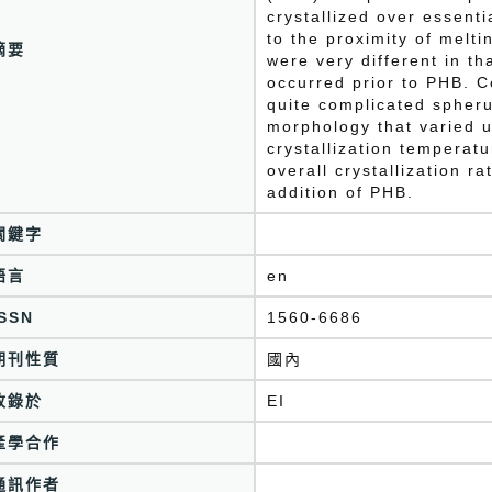
crystallized over essent
to the proximity of meltin
摘要
were very different in th
occurred prior to PHB. C
quite complicated spherul
morphology that varied 
crystallization temperatu
overall crystallization 
addition of PHB.
關鍵字
語言
en
ISSN
1560-6686
期刊性質
國內
收錄於
產學合作
通訊作者