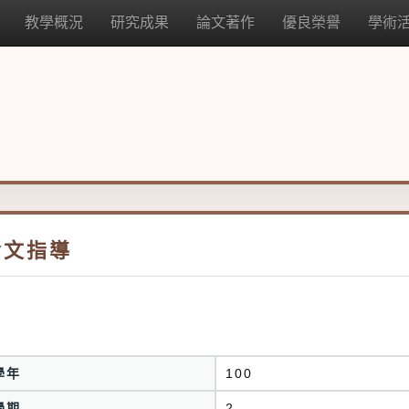
教學概況
研究成果
論文著作
優良榮譽
學術
論文指導
學年
100
學期
2