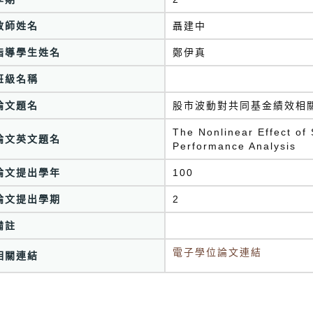
教師姓名
聶建中
指導學生姓名
鄭伊真
班級名稱
論文題名
股市波動對共同基金績效相
The Nonlinear Effect of 
論文英文題名
Performance Analysis
論文提出學年
100
論文提出學期
2
備註
電子學位論文連結
相關連結