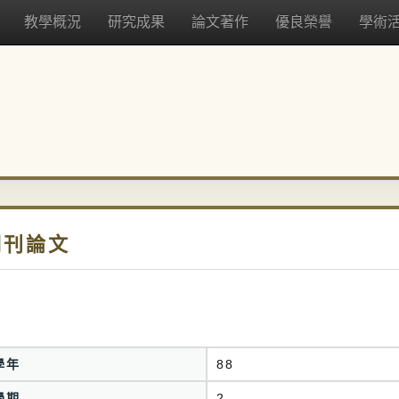
教學概況
研究成果
論文著作
優良榮譽
學術
期刊論文
學年
88
學期
2