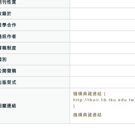
期刊性質
收錄於
產學合作
通訊作者
審稿制度
國別
公開徵稿
出版型式
機構典藏連結 (
http://tkuir.lib.tku.edu
相關連結
)
機構典藏連結