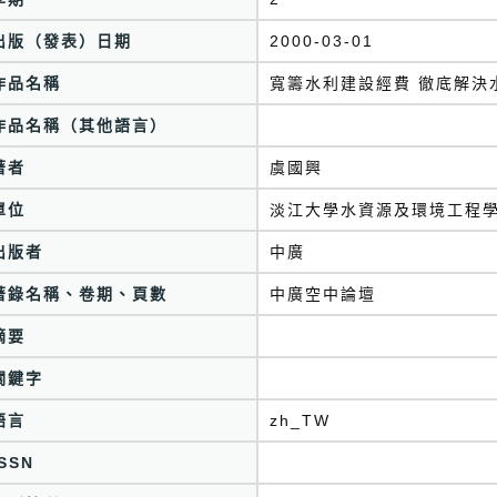
出版（發表）日期
2000-03-01
作品名稱
寬籌水利建設經費 徹底解決
作品名稱（其他語言）
著者
虞國興
單位
淡江大學水資源及環境工程
出版者
中廣
著錄名稱、卷期、頁數
中廣空中論壇
摘要
關鍵字
語言
zh_TW
ISSN