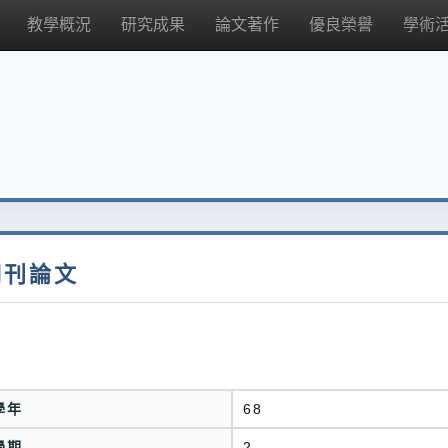
教學概況
研究成果
論文著作
優良榮譽
學術
期刊論文
學年
68
學期
2