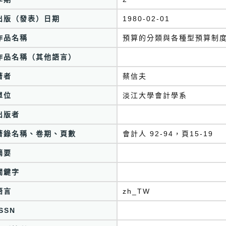
出版（發表）日期
1980-02-01
作品名稱
預算的分類與各種型預算制度
作品名稱（其他語言）
著者
蔡信夫
單位
淡江大學會計學系
出版者
著錄名稱、卷期、頁數
會計人 92-94，頁15-19
摘要
關鍵字
語言
zh_TW
ISSN