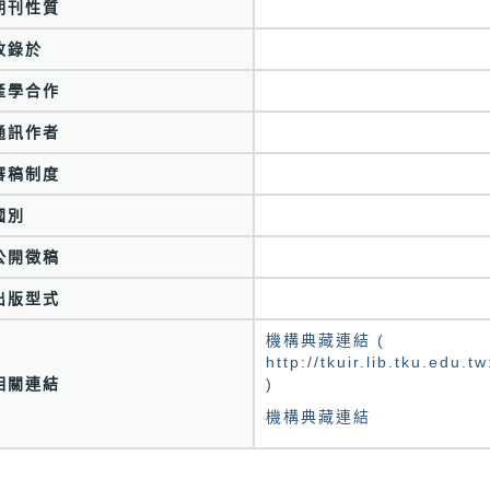
期刊性質
收錄於
產學合作
通訊作者
審稿制度
國別
公開徵稿
出版型式
機構典藏連結 (
http://tkuir.lib.tku.edu
相關連結
)
機構典藏連結