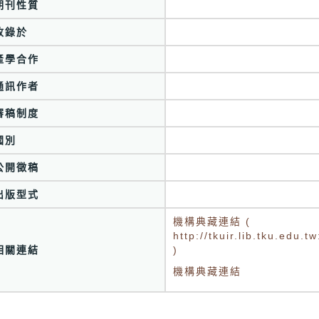
期刊性質
收錄於
產學合作
通訊作者
審稿制度
國別
公開徵稿
出版型式
機構典藏連結 (
http://tkuir.lib.tku.edu
相關連結
)
機構典藏連結