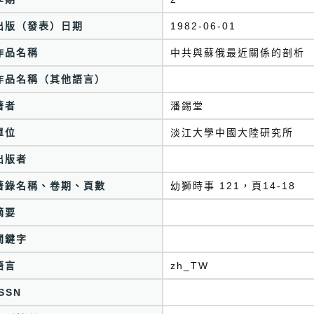
出版（發表）日期
1982-06-01
作品名稱
中共與蘇俄最近關係的剖析
作品名稱（其他語言）
著者
潘錫堂
單位
淡江大學中國大陸研究所
出版者
著錄名稱、卷期、頁數
幼獅時事 121，頁14-18
摘要
關鍵字
語言
zh_TW
ISSN