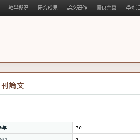
教學概況
研究成果
論文著作
優良榮譽
學術
期刊論文
學年
70
學期
2