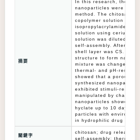
In this research, thermo
nanoparticles were prep
method. The chitosan-gr
copolymer solution was p
isopropylacrylamide (NI
solution using cerium am
solution was diluted by 
self-assembly. After tha
shell layer was CS. Cross
structure to form nanopa
摘要
mixture was changed to in
thermal- and pH-responsi
showed that a porous str
synthesized nanoparticle
exhibited stimuli-respon
manipulated by changing
nanoparticles showed a c
hyclate up to 10 days du
particles with environmen
in hydrophilic drug deliv
chitosan; drug release; m
關鍵字
self-assembly; thermo-p