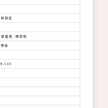
備與測定
g; 曾盛晃; 陳良牧
程學系
-133