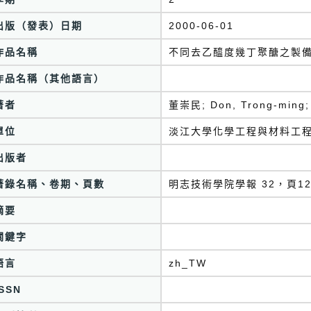
出版（發表）日期
2000-06-01
作品名稱
不同去乙醯度幾丁聚醣之製
作品名稱（其他語言）
著者
董崇民; Don, Trong-min
單位
淡江大學化學工程與材料工
出版者
著錄名稱、卷期、頁數
明志技術學院學報 32，頁129
摘要
關鍵字
語言
zh_TW
ISSN