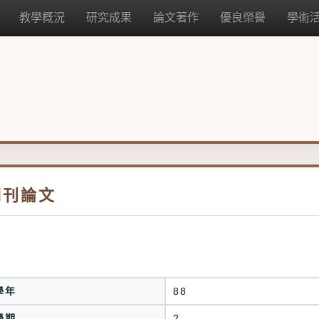
教學概況
研究成果
論文著作
優良榮譽
學術
期刊論文
學年
88
學期
2