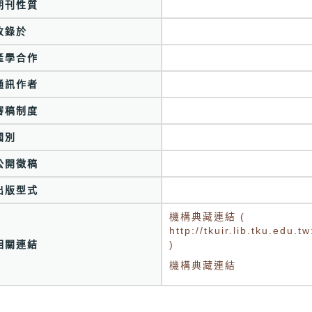
期刊性質
收錄於
產學合作
通訊作者
審稿制度
國別
公開徵稿
出版型式
機構典藏連結 (
http://tkuir.lib.tku.edu
相關連結
)
機構典藏連結