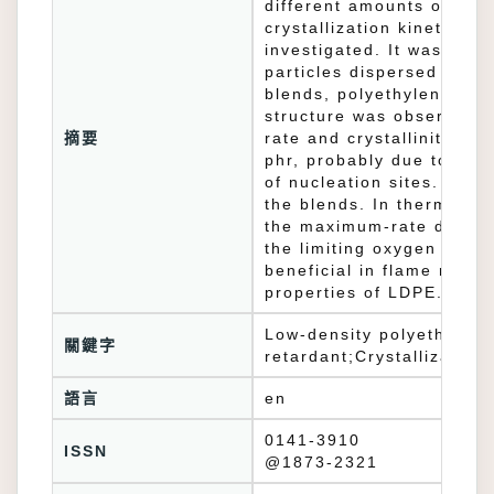
different amounts of po
crystallization kinetics 
investigated. It was fo
particles dispersed in LD
blends, polyethylene crys
structure was observed. U
摘要
rate and crystallinity we
phr, probably due to the
of nucleation sites. The 
the blends. In thermal d
the maximum-rate degrad
the limiting oxygen inde
beneficial in flame retar
properties of LDPE.
Low-density polyethylen
關鍵字
retardant;Crystallization
語言
en
0141-3910
ISSN
@1873-2321