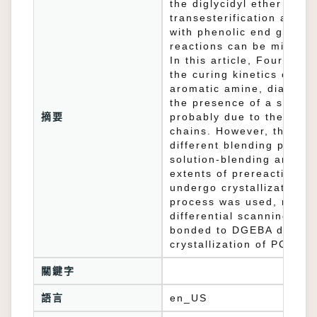
the diglycidyl ether of 
transesterification and a
with phenolic end group
reactions can be minimiz
In this article, Fourier 
the curing kinetics of e
aromatic amine, diamino
the presence of a small
摘要
probably due to the catal
chains. However, the PC 
different blending proc
solution-blending and mel
extents of prereactions.
undergo crystallization 
process was used, no me
differential scanning cal
bonded to DGEBA during p
crystallization of PC duri
關鍵字
語言
en_US