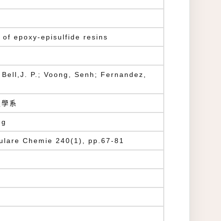
 of epoxy-episulfide resins
ell,J. P.; Voong, Senh; Fernandez,
程學系
ug
lare Chemie 240(1), pp.67-81