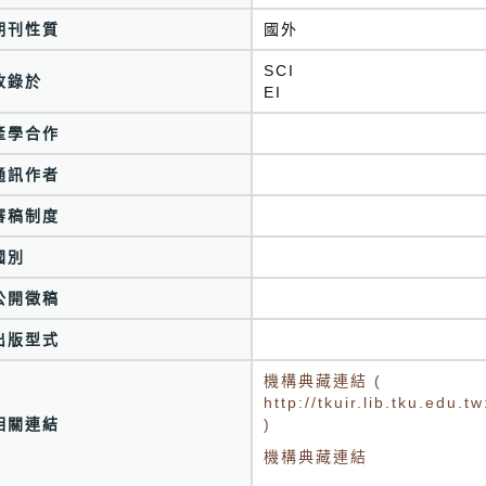
期刊性質
國外
SCI
收錄於
EI
產學合作
通訊作者
審稿制度
國別
公開徵稿
出版型式
機構典藏連結 (
http://tkuir.lib.tku.edu
相關連結
)
機構典藏連結