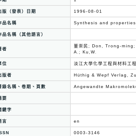
出版（發表）日期
1996-08-01
作品名稱
Synthesis and properties
作品名稱（其他語言）
董崇民; Don, Trong-ming; B
著者
A.; Ku,W.
單位
淡江大學化學工程與材料工
出版者
Hüthig & Wepf Verlag, Z
著錄名稱、卷期、頁數
Angewandte Makromoleku
摘要
關鍵字
語言
en
ISSN
0003-3146