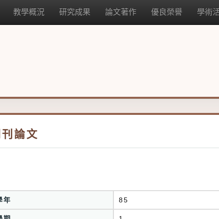
教學概況
研究成果
論文著作
優良榮譽
學術
期刊論文
學年
85
學期
1