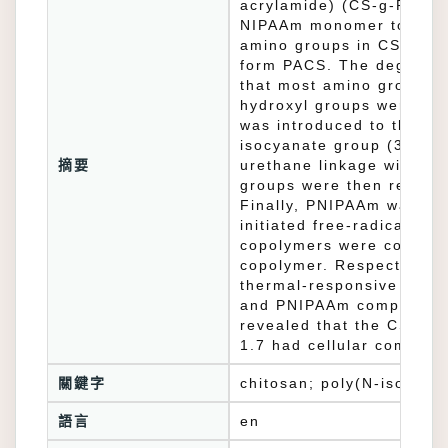
acrylamide) (CS-g-PNIPAA
NIPAAm monomer to CS sel
amino groups in CS were 
form PACS. The degree of
that most amino groups w
hydroxyl groups were reac
was introduced to the PA
isocyanate group (3-isop
摘要
urethane linkage with hyd
groups were then remove
Finally, PNIPAAm was graf
initiated free-radical p
copolymers were confirme
copolymer. Respectively,
thermal-responsive swell
and PNIPAAm components. 
revealed that the CS-g-P
1.7 had cellular compatib
關鍵字
chitosan; poly(N-isoprop
語言
en