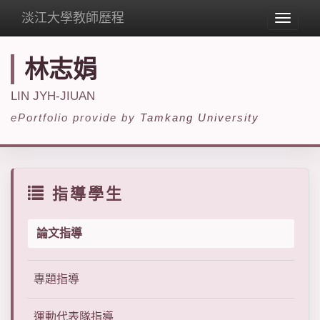
淡江大學教師歷程
Toggle
navigat
林志娟
LIN JYH-JIUAN
ePortfolio provide by
Tamkang University
指導學生
論文指導
專題指導
運動代表隊指導