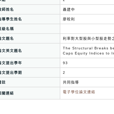
教師姓名
聶建中
指導學生姓名
廖皎利
班級名稱
論文題名
利率對大型股與小型股走勢
The Structural Breaks 
論文英文題名
Caps Equity Indices to I
論文提出學年
93
論文提出學期
2
備註
共同指導
電子學位論文連結
相關連結