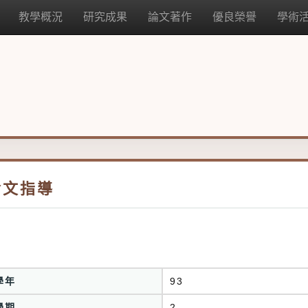
教學概況
研究成果
論文著作
優良榮譽
學術
論文指導
學年
93
學期
2