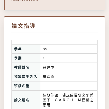
論文指導
學年
89
學期
1
教師姓名
聶建中
指導學生姓名
曾寶磁
班級名稱
遠期外匯市場風險溢酬之影響
論文題名
因子－ＧＡＲＣＨ－Ｍ模型之
應用