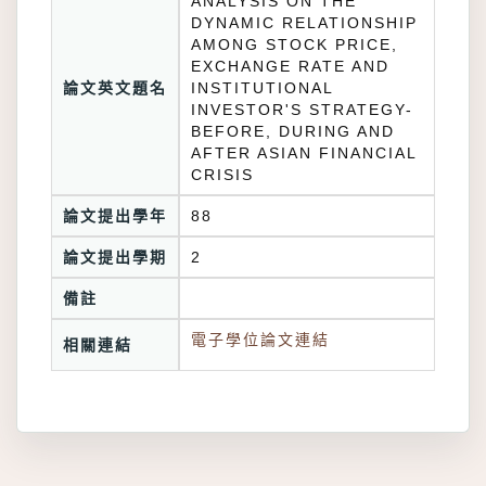
ANALYSIS ON THE
DYNAMIC RELATIONSHIP
AMONG STOCK PRICE,
EXCHANGE RATE AND
論文英文題名
INSTITUTIONAL
INVESTOR'S STRATEGY-
BEFORE, DURING AND
AFTER ASIAN FINANCIAL
CRISIS
論文提出學年
88
論文提出學期
2
備註
電子學位論文連結
相關連結