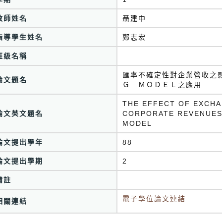
教師姓名
聶建中
指導學生姓名
鄭志宏
班級名稱
匯率不確定性對企業營收之
論文題名
Ｇ ＭＯＤＥＬ之應用
THE EFFECT OF EXCHA
論文英文題名
CORPORATE REVENUES
MODEL
論文提出學年
88
論文提出學期
2
備註
電子學位論文連結
相關連結