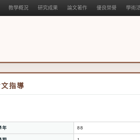
教學概況
研究成果
論文著作
優良榮譽
學術
論文指導
學年
88
學期
1