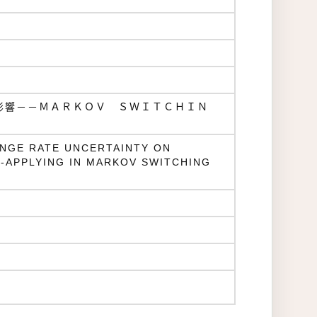
影響－－ＭＡＲＫＯＶ ＳＷＩＴＣＨＩＮ
NGE RATE UNCERTAINTY ON
-APPLYING IN MARKOV SWITCHING