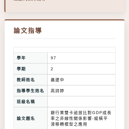
論文指導
學年
97
學期
2
教師姓名
聶建中
指導學生姓名
高詩婷
班級名稱
銀行業雙卡逾放比對GDP成長
論文題名
率之非線性關係影響-縱橫平
滑移轉模型之應用