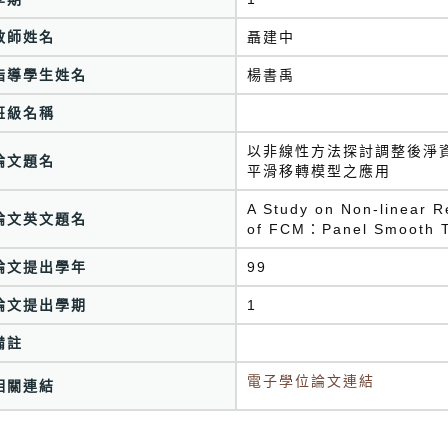
教師姓名
聶建中
指導學生姓名
楊書禹
班級名稱
以非線性方法探討調整後淨
論文題名
平滑移轉模型之應用
A Study on Non-linear 
論文英文題名
of FCM：Panel Smooth Tr
論文提出學年
99
論文提出學期
1
備註
電子學位論文連結
相關連結