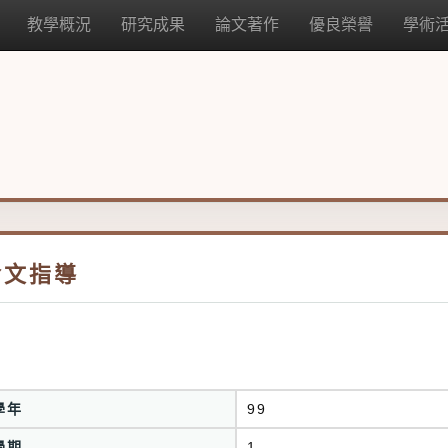
教學概況
研究成果
論文著作
優良榮譽
學術
論文指導
學年
99
學期
1