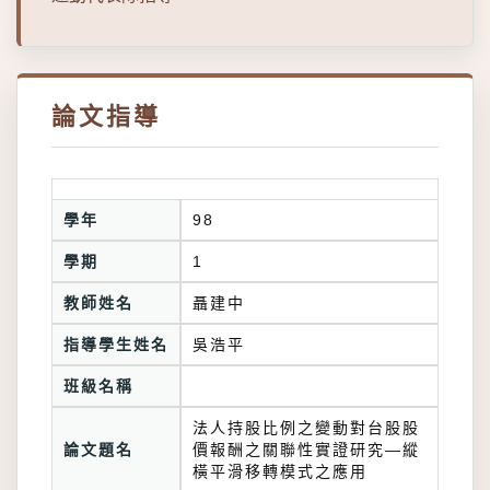
論文指導
學年
98
學期
1
教師姓名
聶建中
指導學生姓名
吳浩平
班級名稱
法人持股比例之變動對台股股
論文題名
價報酬之關聯性實證研究—縱
橫平滑移轉模式之應用