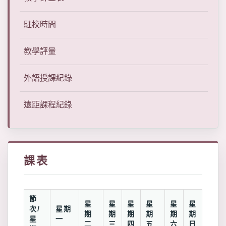
駐校時間
教學評量
外語授課紀錄
遠距課程紀錄
課表
節
星
星
星
星
星
星
次/
星期
期
期
期
期
期
期
星
一
二
三
四
五
六
日