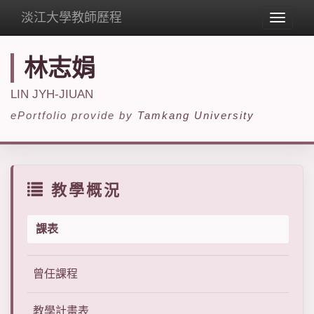
淡江大學教師歷程
Toggle
navigat
林志娟
LIN JYH-JIUAN
ePortfolio provide by
Tamkang University
教學概況
課表
曾任課程
教學計畫表