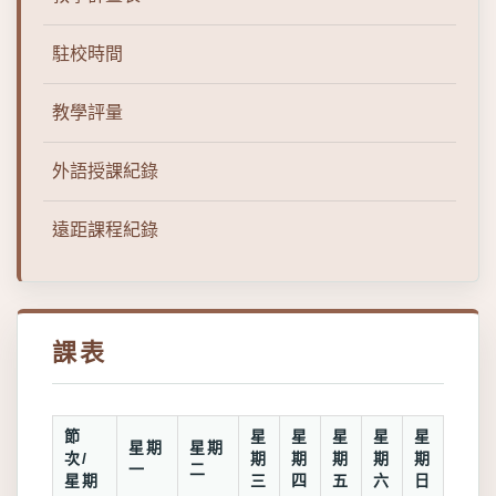
駐校時間
教學評量
外語授課紀錄
遠距課程紀錄
課表
節
星
星
星
星
星
星期
星期
次/
期
期
期
期
期
一
二
星期
三
四
五
六
日