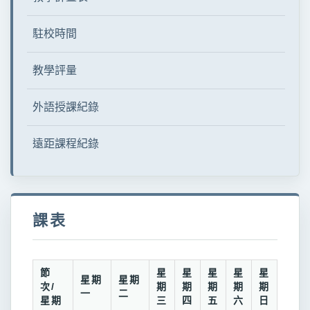
駐校時間
教學評量
外語授課紀錄
遠距課程紀錄
課表
節
星
星
星
星
星
星期
星期
次/
期
期
期
期
期
一
二
星期
三
四
五
六
日