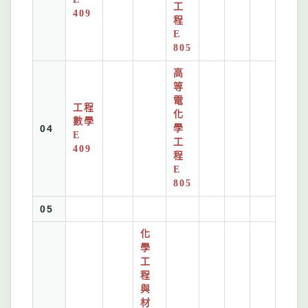
工
409
程
E
805
高
等
電
工程
化
數學
04
學
E
工
409
程
E
805
05
化
學
工
程
與
材