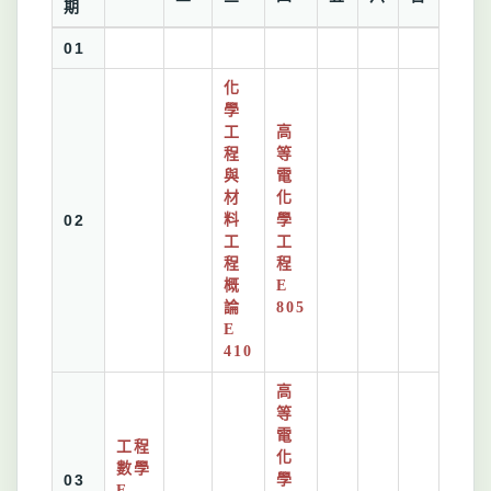
期
01
化
學
工
高
程
等
與
電
材
化
02
料
學
工
工
程
程
概
E
論
805
E
410
高
等
電
工程
化
數學
03
學
E