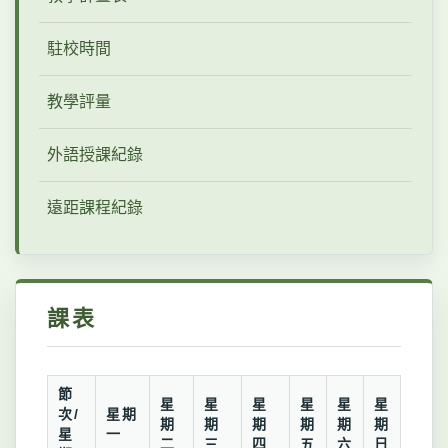
駐校時間
教學評量
外語授課紀錄
遠距課程紀錄
課表
節
星
星
星
星
星
星
次/
星期
期
期
期
期
期
期
星
一
二
三
四
五
六
日