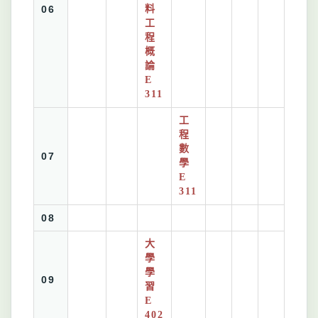
06
料
工
程
概
論
E
311
工
程
數
07
學
E
311
08
大
學
學
09
習
E
402