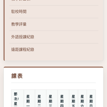
駐校時間
教學評量
外語授課紀錄
遠距課程紀錄
課表
節
星
星
星
星
星
星
星
次/
期
期
期
期
期
期
期
星
一
二
三
四
五
六
日