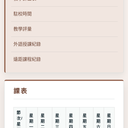
駐校時間
教學評量
外語授課紀錄
遠距課程紀錄
課表
節
星
星
星
星
星
星
星
次/
期
期
期
期
期
期
期
星
一
二
三
四
五
六
日