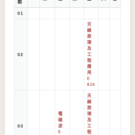
期
01
天
線
原
理
及
02
工
程
應
用
E
826
天
線
原
電
理
磁
及
03
波
工
E
程