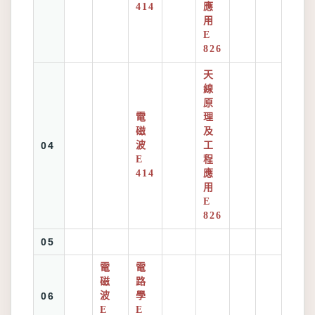
414
應
用
E
826
天
線
原
電
理
磁
及
04
波
工
E
程
414
應
用
E
826
05
電
電
磁
路
06
波
學
E
E