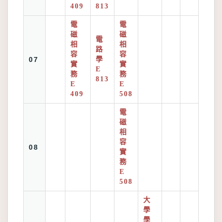
409
813
電
電
磁
磁
電
相
相
路
容
容
07
學
實
實
E
務
務
813
E
E
409
508
電
磁
相
容
08
實
務
E
508
大
學
學