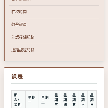
駐校時間
教學評量
外語授課紀錄
遠距課程紀錄
課表
節
星
星
星
星
星
星期
星期
次/
期
期
期
期
期
一
二
星期
三
四
五
六
日