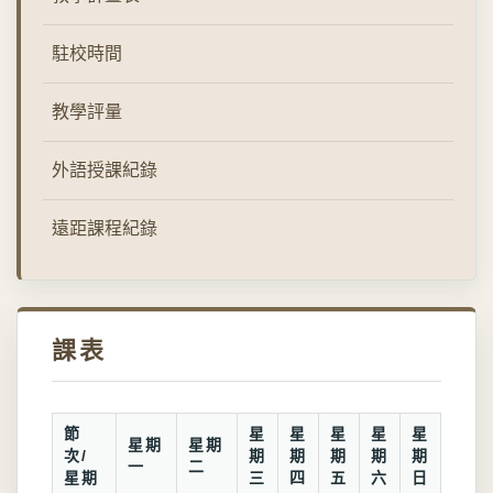
駐校時間
教學評量
外語授課紀錄
遠距課程紀錄
課表
節
星
星
星
星
星
星期
星期
次/
期
期
期
期
期
一
二
星期
三
四
五
六
日