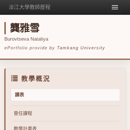
淡江大學教師歷程
Toggle
navigat
龔雅雪
Burovtseva Nataliya
ePortfolio provide by
Tamkang University
教學概況
課表
曾任課程
教學計畫表