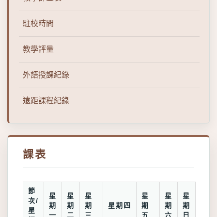
駐校時間
教學評量
外語授課紀錄
遠距課程紀錄
課表
節
星
星
星
星
星
星
次/
期
期
期
星期四
期
期
期
星
一
二
三
五
六
日