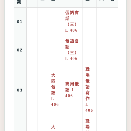
期
俄語會
話
01
（三）
L 406
俄語會
話
02
（三）
L 406
職
大
場
四
俄
商用俄
俄
語
03
語 L
語
寫
406
L
作
406
L
406
職
大
場