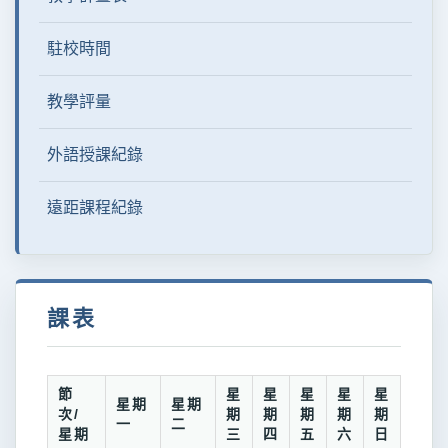
駐校時間
教學評量
外語授課紀錄
遠距課程紀錄
課表
節
星
星
星
星
星
星期
星期
次/
期
期
期
期
期
一
二
星期
三
四
五
六
日