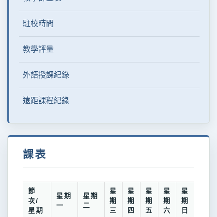
駐校時間
教學評量
外語授課紀錄
遠距課程紀錄
課表
節
星
星
星
星
星
星期
星期
次/
期
期
期
期
期
一
二
星期
三
四
五
六
日