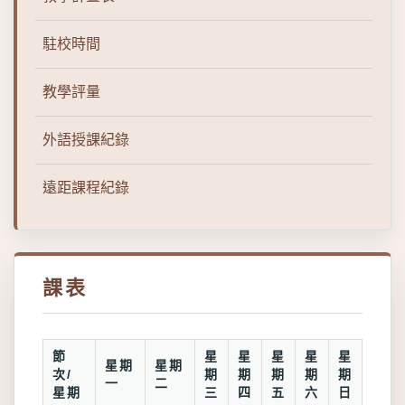
駐校時間
教學評量
外語授課紀錄
遠距課程紀錄
課表
節
星
星
星
星
星
星期
星期
次/
期
期
期
期
期
一
二
星期
三
四
五
六
日