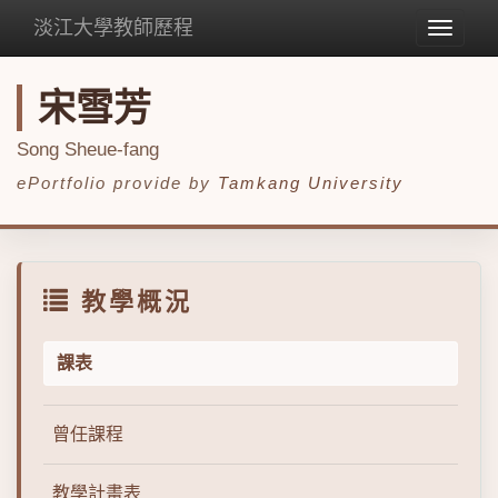
淡江大學教師歷程
Toggle
navigat
宋雪芳
Song Sheue-fang
ePortfolio provide by
Tamkang University
教學概況
課表
曾任課程
教學計畫表