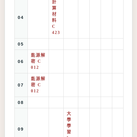
計
算
材
04
料
C
423
05
能源解
06
密 C
012
能源解
07
密 C
012
08
大
學
學
09
習