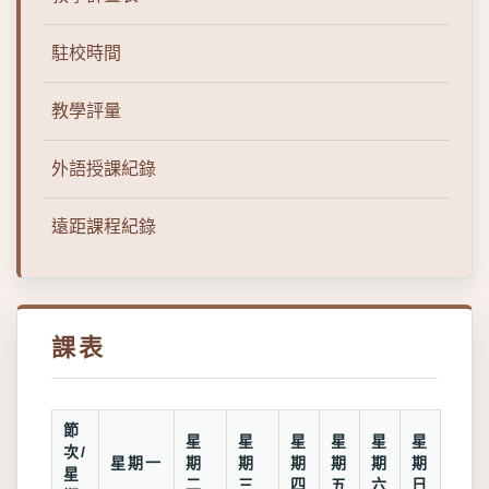
駐校時間
教學評量
外語授課紀錄
遠距課程紀錄
課表
節
星
星
星
星
星
星
次/
星期一
期
期
期
期
期
期
星
二
三
四
五
六
日