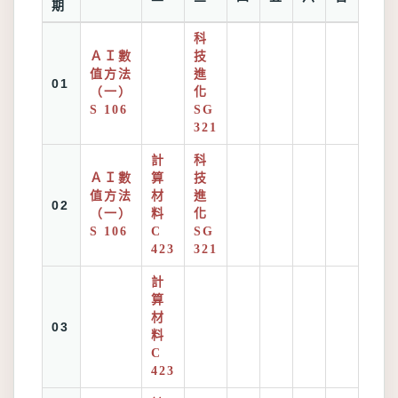
期
科
ＡＩ數
技
值方法
進
01
（一）
化
S 106
SG
321
計
科
ＡＩ數
算
技
值方法
材
進
02
（一）
料
化
S 106
C
SG
423
321
計
算
材
03
料
C
423