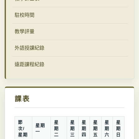
駐校時間
教學評量
外語授課紀錄
遠距課程紀錄
課表
節
星
星
星
星
星
星
星期
次/
期
期
期
期
期
期
一
星期
二
三
四
五
六
日