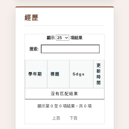
經歷
顯示
項結果
搜索:
更
新
學年期
標題
Sdgs
時
間
沒有匹配結果
顯示第 0 至 0 項結果，共 0 項
上頁
下頁