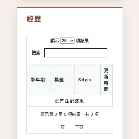
經歷
顯示
項結果
搜索:
更
新
學年期
標題
Sdgs
時
間
沒有匹配結果
顯示第 0 至 0 項結果，共 0 項
上頁
下頁