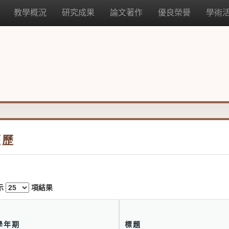
教學概況
研究成果
論文著作
優良榮譽
學術
經歷
示
項結果
學年期
標題