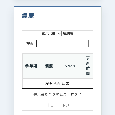
經歷
顯示
項結果
搜索:
更
新
學年期
標題
Sdgs
時
間
沒有匹配結果
顯示第 0 至 0 項結果，共 0 項
上頁
下頁