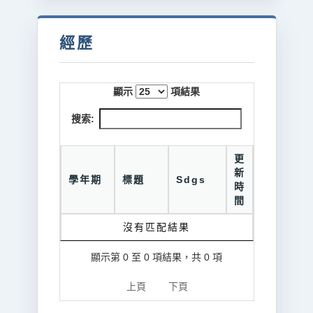
經歷
顯示
項結果
搜索:
更
新
學年期
標題
Sdgs
時
間
沒有匹配結果
顯示第 0 至 0 項結果，共 0 項
上頁
下頁