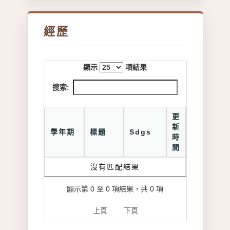
經歷
顯示
項結果
搜索:
更
新
學年期
標題
Sdgs
時
間
沒有匹配結果
顯示第 0 至 0 項結果，共 0 項
上頁
下頁