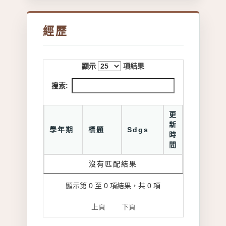
經歷
顯示
項結果
搜索:
更
新
學年期
標題
Sdgs
時
間
沒有匹配結果
顯示第 0 至 0 項結果，共 0 項
上頁
下頁