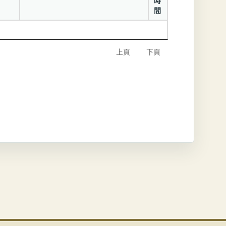
時
間
上頁
下頁