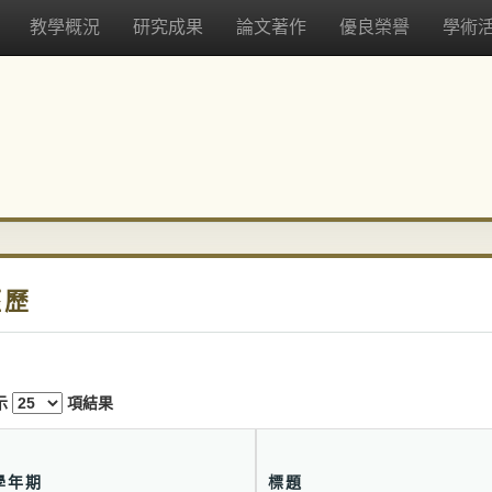
教學概況
研究成果
論文著作
優良榮譽
學術
經歷
示
項結果
學年期
標題