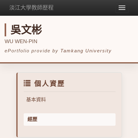
淡江大學教師歷程
Toggle
navigat
吳文彬
WU WEN-PIN
ePortfolio provide by
Tamkang University
個人資歷
基本資料
經歷