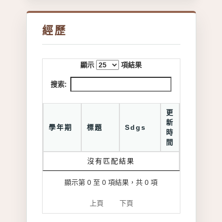
經歷
顯示
項結果
搜索:
更
新
學年期
標題
Sdgs
時
間
沒有匹配結果
顯示第 0 至 0 項結果，共 0 項
上頁
下頁