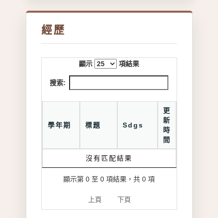
經歷
顯示
項結果
搜索:
更
新
學年期
標題
Sdgs
時
間
沒有匹配結果
顯示第 0 至 0 項結果，共 0 項
上頁
下頁