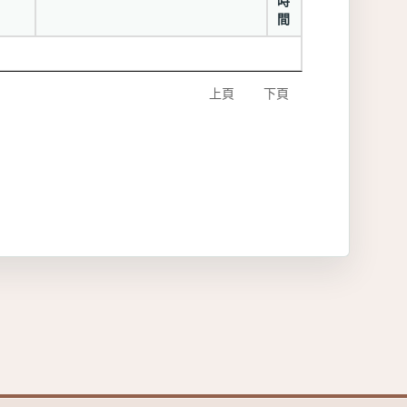
時
間
上頁
下頁