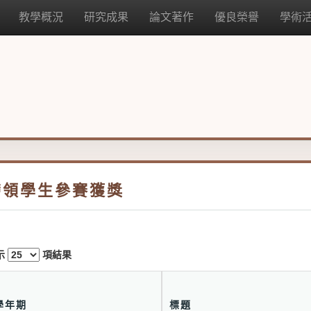
教學概況
研究成果
論文著作
優良榮譽
學術
帶領學生參賽獲獎
示
項結果
學年期
標題