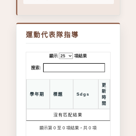
運動代表隊指導
顯示
項結果
搜索:
更
新
學年期
標題
Sdgs
時
間
沒有匹配結果
顯示第 0 至 0 項結果，共 0 項