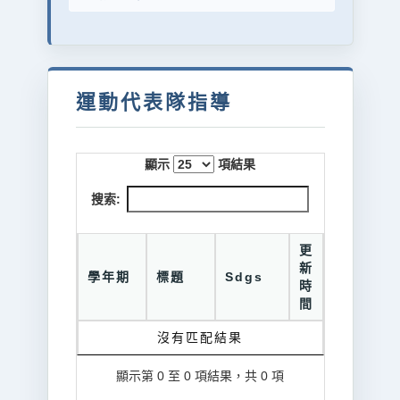
運動代表隊指導
顯示
項結果
搜索:
更
新
學年期
標題
Sdgs
時
間
沒有匹配結果
顯示第 0 至 0 項結果，共 0 項