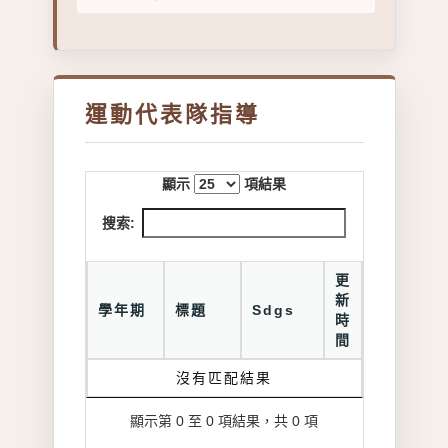
運動代表隊指導
顯示
項結果
搜索:
更
新
學年期
標題
Sdgs
時
間
沒有匹配結果
顯示第 0 至 0 項結果，共 0 項