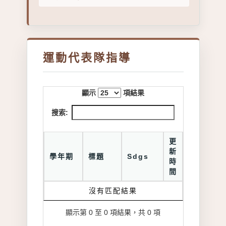
運動代表隊指導
顯示
項結果
搜索:
更
新
學年期
標題
Sdgs
時
間
沒有匹配結果
顯示第 0 至 0 項結果，共 0 項