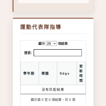
運動代表隊指導
顯示
項結果
搜索:
更
新
學年期
標題
Sdgs
時
間
沒有匹配結果
顯示第 0 至 0 項結果，共 0 項