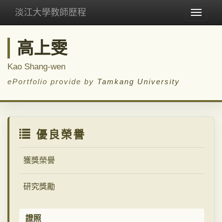
淡江大學教師歷程
Toggle
navigat
高上雯
Kao Shang-wen
ePortfolio provide by
Tamkang University
優良榮譽
獲獎榮譽
研究獎勵
證照