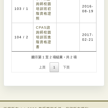
詢師校園
2016-
103 / 1
培訓班初
08-19
階資格證
照
CPAS諮
詢師校園
2017-
104 / 2
培訓班進
02-21
階資格證
書
顯示第 1 至 2 項結果，共 2 項
上頁
1
下頁